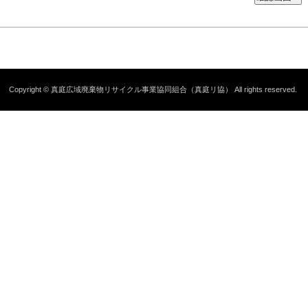
Copyright © 真庭広域廃棄物リサイクル事業協同組合（真庭リ協） All rights reserved.