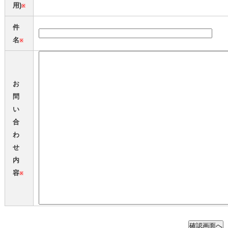
用)
※
件
名
※
お
問
い
合
わ
せ
内
容
※