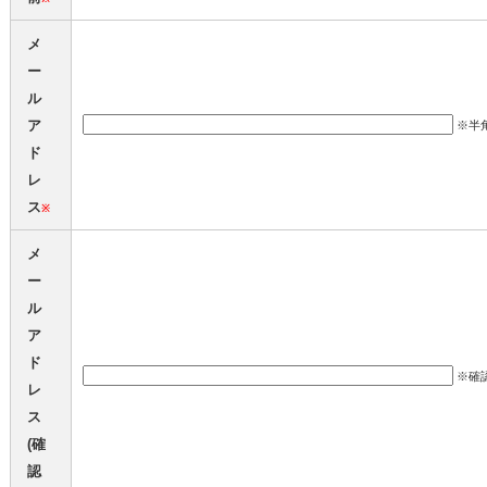
メ
ー
ル
ア
※半
ド
レ
ス
※
メ
ー
ル
ア
ド
※確
レ
ス
(確
認